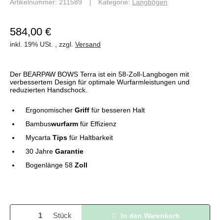
Artikelnummer:
211589
Kategorie:
Langbögen
584,00 €
inkl. 19% USt. , zzgl.
Versand
Der BEARPAW BOWS Terra ist ein 58-Zoll-Langbogen mit
verbessertem Design für optimale Wurfarmleistungen und
reduzierten Handschock.
Ergonomischer
Griff
für besseren Halt
Bambus
wurfarm
für Effizienz
Mycarta
Tips
für Haltbarkeit
30 Jahre
Garantie
Bogenlänge 58
Zoll
Stück
In den Warenkorb