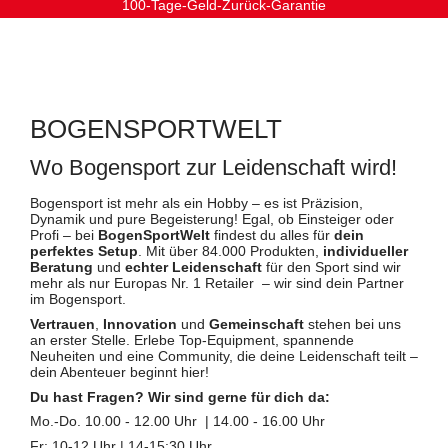
100-Tage-Geld-Zurück-Garantie
BOGENSPORTWELT
Wo Bogensport zur Leidenschaft wird!
Bogensport ist mehr als ein Hobby – es ist Präzision,
Dynamik und pure Begeisterung! Egal, ob Einsteiger oder
Profi – bei
BogenSportWelt
findest du alles für
dein
perfektes Setup
. Mit über 84.000 Produkten,
individueller
Beratung
und
echter Leidenschaft
für den Sport sind wir
mehr als nur Europas Nr. 1 Retailer – wir sind dein Partner
im Bogensport.
Vertrauen
,
Innovation
und
Gemeinschaft
stehen bei uns
an erster Stelle. Erlebe Top-Equipment, spannende
Neuheiten und eine Community, die deine Leidenschaft teilt –
dein Abenteuer beginnt hier!
Du hast Fragen? Wir sind gerne für dich da:
Mo.-Do. 10.00 - 12.00 Uhr | 14.00 - 16.00 Uhr
Fr: 10-12 Uhr | 14-15:30 Uhr