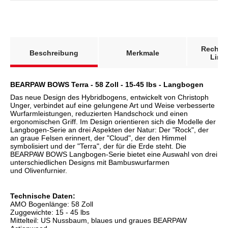
weitere Registerkarten anzeigen
Rechts
Beschreibung
Merkmale
Link
BEARPAW BOWS Terra - 58 Zoll - 15-45 lbs - Langbogen
Das neue Design des Hybridbogens, entwickelt von Christoph
Unger, verbindet auf eine gelungene Art und Weise verbesserte
Wurfarmleistungen, reduzierten Handschock und einen
ergonomischen Griff. Im Design orientieren sich die Modelle der
Langbogen-Serie an drei Aspekten der Natur: Der "Rock", der
an graue Felsen erinnert, der "Cloud", der den Himmel
symbolisiert und der "Terra", der für die Erde steht. Die
BEARPAW BOWS Langbogen-Serie bietet eine Auswahl von drei
unterschiedlichen Designs mit Bambuswurfarmen
und Olivenfurnier.
Technische Daten:
AMO Bogenlänge: 58 Zoll
Zuggewichte: 15 - 45 lbs
Mittelteil: US Nussbaum, blaues und graues BEARPAW