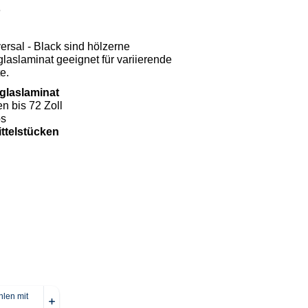
3
sal - Black sind hölzerne
aslaminat geeignet für variierende
e.
glaslaminat
n bis 72 Zoll
bs
ittelstücken