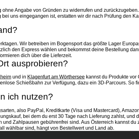
ng ohne Angabe von Gründen zu widerrufen und zurückzugeben. 
ei uns eingegangen ist, erstatten wir dir nach Prüfung den Kau
sand?
Werktagen. Wir betreiben im Bogensport das größte Lager Europas
ätzlich den Express wählen und bekommst deine Bestellung dann 
formieren dich über die Lieferzeit.
Ort ausprobieren?
kheim
und in
Klagenfurt am Wörthersee
kannst du Produkte vor O
tenlose Schießbahn zur Verfügung, dazu ein 3D-Parcours. So fin
n ich nutzen?
gsarten, also PayPal, Kreditkarte (Visa und Mastercard), Amaz
ungskauf, bei dem du erst 30 Tage nach Lieferung zahlst, und de
und Zahlpausen gebührenfrei sind. Aus Österreich kannst du zu
ll wählbar sind, hängt von Bestellwert und Land ab.