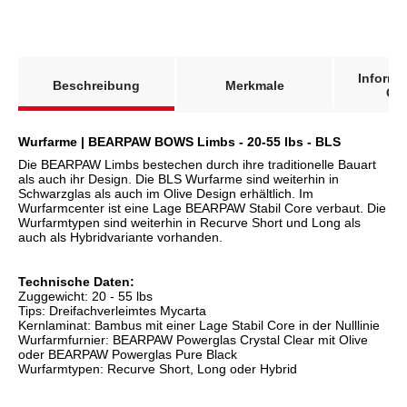
weitere Registerkarten anzeigen
Informa
Beschreibung
Merkmale
Gar
Wurfarme | BEARPAW BOWS Limbs - 20-55 lbs - BLS
Die BEARPAW Limbs bestechen durch ihre traditionelle Bauart
als auch ihr Design. Die BLS Wurfarme sind weiterhin in
Schwarzglas als auch im Olive Design erhältlich. Im
Wurfarmcenter ist eine Lage BEARPAW Stabil Core verbaut. Die
Wurfarmtypen sind weiterhin in Recurve Short und Long als
auch als Hybridvariante vorhanden.
Technische Daten:
Zuggewicht: 20 - 55 lbs
Tips: Dreifachverleimtes Mycarta
Kernlaminat: Bambus mit einer Lage Stabil Core in der Nulllinie
Wurfarmfurnier: BEARPAW Powerglas Crystal Clear mit Olive
oder BEARPAW Powerglas Pure Black
Wurfarmtypen: Recurve Short, Long oder Hybrid