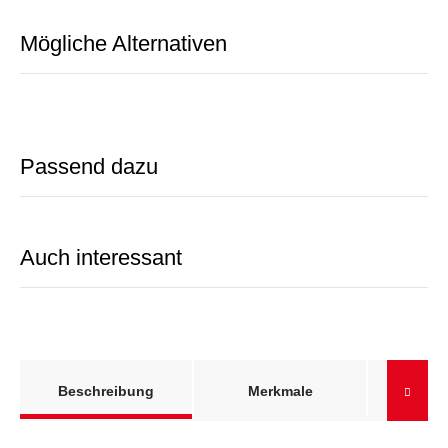
Mögliche Alternativen
Passend dazu
Auch interessant
weitere Registerkarten anzeigen
Informa
Beschreibung
Merkmale
Gar