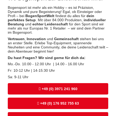
Bogensport ist mehr als ein Hobby – es ist Präzision,
Dynamik und pure Begeisterung! Egal, ob Einsteiger oder
Profi – bei
BogenSportWelt
findest du alles für
dein
perfektes Setup
. Mit über 84.000 Produkten,
individueller
Beratung
und
echter Leidenschaft
für den Sport sind wir
mehr als nur Europas Nr. 1 Retailer – wir sind dein Partner
im Bogensport.
Vertrauen
,
Innovation
und
Gemeinschaft
stehen bei uns
an erster Stelle. Erlebe Top-Equipment, spannende
Neuheiten und eine Community, die deine Leidenschaft teilt –
dein Abenteuer beginnt hier!
Du hast Fragen? Wir sind gerne für dich da:
Mo.-Do. 10.00 - 12.00 Uhr | 14.00 - 16.00 Uhr
Fr: 10-12 Uhr | 14-15:30 Uhr
Sa: 9-11 Uhr
+49 (0) 3971 241 960
+49 (0) 176 952 755 63