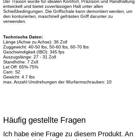
Der Traxion wurde für idealen Komfort, Präzision und Handhaltung
entwickelt und bietet zuverlässigen Halt unter allen
Schießbedingungen. Die Griffschale kann demontiert werden, um
den konturierten, maschinell gefrästen Griff darunter zu
verwenden.
Technische Daten:
Länge (Achse zu Achse): 36 Zoll
Zuggewicht: 40-50 lbs, 50-60 lbs, 60-70 lbs
Geschwindigkeit (IBO): 345 fps
Auszugslänge: 27 - 31 Zoll
Standhöhe: 7 Zoll
Let Off: 65%-75%
Cam: S2
Gewicht: 4.7 lbs
max. Anzahl Umdrehungen der Wurfarmschrauben: 10
Häufig gestellte Fragen
Ich habe eine Frage zu diesem Produkt. An