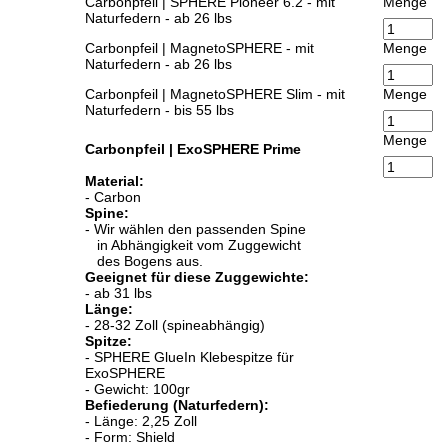
Carbonpfeil | SPHERE Pioneer 6.2 - mit
Menge
Naturfedern - ab 26 lbs
Carbonpfeil | MagnetoSPHERE - mit
Menge
Naturfedern - ab 26 lbs
Carbonpfeil | MagnetoSPHERE Slim - mit
Menge
Naturfedern - bis 55 lbs
Menge
Carbonpfeil | ExoSPHERE Prime
Material:
- Carbon
Spine:
- Wir wählen den passenden Spine
in Abhängigkeit vom Zuggewicht
des Bogens aus.
Geeignet für diese Zuggewichte:
- ab 31 lbs
Länge:
- 28-32 Zoll (spineabhängig)
Spitze:
- SPHERE GlueIn Klebespitze für
ExoSPHERE
- Gewicht: 100gr
Befiederung (Naturfedern):
- Länge: 2,25 Zoll
- Form: Shield