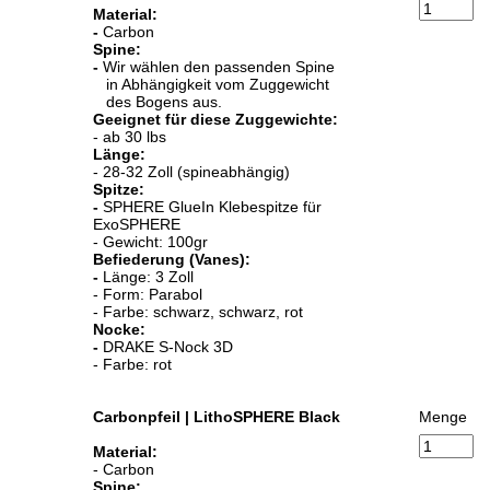
Material:
-
Carbon
Spine:
-
Wir wählen den passenden Spine
in Abhängigkeit vom Zuggewicht
des Bogens aus.
Geeignet für diese Zuggewichte:
- ab 30 lbs
Länge:
- 28-32 Zoll (spineabhängig)
Spitze:
-
SPHERE GlueIn Klebespitze für
ExoSPHERE
- Gewicht: 100gr
Befiederung (Vanes):
-
Länge: 3 Zoll
- Form: Parabol
- Farbe: schwarz, schwarz, rot
Nocke:
-
DRAKE S-Nock 3D
- Farbe: rot
Carbonpfeil | LithoSPHERE Black
Menge
Material:
- Carbon
Spine: