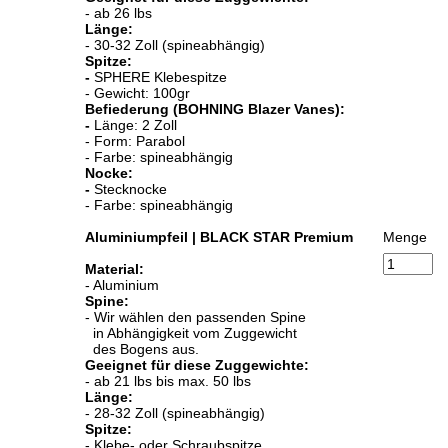
- ab 26 lbs
Länge:
- 30-32 Zoll (spineabhängig)
Spitze:
-
SPHERE Klebespitze
- Gewicht: 100gr
Befiederung (BOHNING Blazer Vanes):
-
Länge: 2 Zoll
- Form: Parabol
- Farbe: spineabhängig
Nocke:
-
Stecknocke
- Farbe: spineabhängig
Aluminiumpfeil | BLACK STAR Premium
Menge
Material:
- Aluminium
Spine:
- Wir wählen den passenden Spine
in Abhängigkeit vom Zuggewicht
des Bogens aus.
Geeignet für diese Zuggewichte:
- ab 21 lbs bis max. 50 lbs
Länge:
- 28-32 Zoll (spineabhängig)
Spitze:
- Klebe- oder Schraubspitze