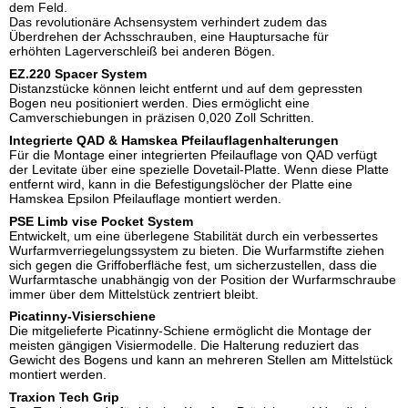
dem Feld.
Das revolutionäre Achsensystem verhindert zudem das
Überdrehen der Achsschrauben, eine Hauptursache für
erhöhten Lagerverschleiß bei anderen Bögen.
EZ.220 Spacer System
Distanzstücke können leicht entfernt und auf dem gepressten
Bogen neu positioniert werden. Dies ermöglicht eine
Camverschiebungen in präzisen 0,020 Zoll Schritten.
Integrierte QAD & Hamskea Pfeilauflagenhalterungen
Für die Montage einer integrierten Pfeilauflage von QAD verfügt
der Levitate über eine spezielle Dovetail-Platte. Wenn diese Platte
entfernt wird, kann in die Befestigungslöcher der Platte eine
Hamskea Epsilon Pfeilauflage montiert werden.
PSE Limb vise Pocket System
Entwickelt, um eine überlegene Stabilität durch ein verbessertes
Wurfarmverriegelungssystem zu bieten. Die Wurfarmstifte ziehen
sich gegen die Griffoberfläche fest, um sicherzustellen, dass die
Wurfarmtasche unabhängig von der Position der Wurfarmschraube
immer über dem Mittelstück zentriert bleibt.
Picatinny-Visierschiene
Die mitgelieferte Picatinny-Schiene ermöglicht die Montage der
meisten gängigen Visiermodelle. Die Halterung reduziert das
Gewicht des Bogens und kann an mehreren Stellen am Mittelstück
montiert werden.
Traxion Tech Grip