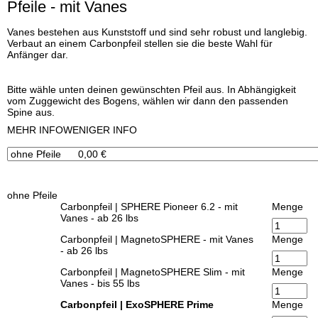
Pfeile - mit Vanes
Vanes bestehen aus Kunststoff und sind sehr robust und langlebig.
Verbaut an einem Carbonpfeil stellen sie die beste Wahl für
Anfänger dar.
Bitte wähle unten deinen gewünschten Pfeil aus. In Abhängigkeit
vom Zuggewicht des Bogens, wählen wir dann den passenden
Spine aus.
x
MEHR INFO
WENIGER INFO
ohne Pfeile
Carbonpfeil | SPHERE Pioneer 6.2 - mit
Menge
Vanes - ab 26 lbs
Carbonpfeil | MagnetoSPHERE - mit Vanes
Menge
- ab 26 lbs
Carbonpfeil | MagnetoSPHERE Slim - mit
Menge
Vanes - bis 55 lbs
Carbonpfeil | ExoSPHERE Prime
Menge