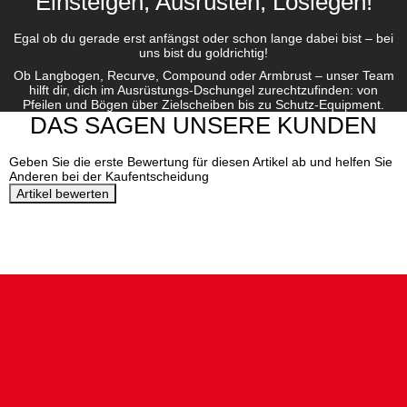
Einsteigen, Ausrüsten, Loslegen!
Egal ob du gerade erst anfängst oder schon lange dabei bist – bei
uns bist du goldrichtig!
Ob Langbogen, Recurve, Compound oder Armbrust – unser Team
hilft dir, dich im Ausrüstungs-Dschungel zurechtzufinden: von
Pfeilen und Bögen über Zielscheiben bis zu Schutz-Equipment.
DAS SAGEN UNSERE KUNDEN
Geben Sie die erste Bewertung für diesen Artikel ab und helfen Sie
Anderen bei der Kaufentscheidung
Artikel bewerten
DEINE VORTEILE BEI
BOGENSPORTWELT