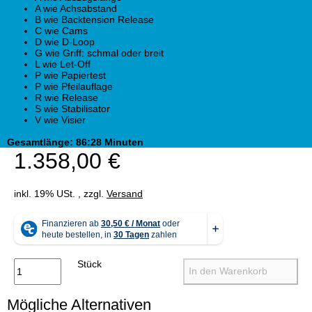
A wie Achsabstand
B wie Backtension Release
C wie Cams
D wie D-Loop
G wie Griff: schmal oder breit
L wie Let-Off
P wie Papiertest
P wie Pfeilauflage
R wie Release
S wie Stabilisator
V wie Visier
Gesamtlänge: 86:28 Minuten
1.358,00 €
inkl. 19% USt. , zzgl.
Versand
Stück
In den Warenkorb
Mögliche Alternativen