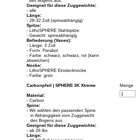
des Bogens aus.
Geeignet für diese Zuggewichte:
- alle
Länge:
- 28-32 Zoll (spineabhängig)
Spitze:
- LithoSPHERE Stahlspitze
- Gewicht: spineabhängig
Befiederung (Vanes):
- Länge: 3 Zoll
- Form: Parabol
- Farbe: schwarz, schwarz, rot (kann
abweichen)
Nocke:
- LithoSPHERE Einstecknocke
- Farbe: grün
Carbonpfeil | SPHERE 3K Xtreme
Menge
Material:
-
Carbon
Spine:
-
Wir wählen den passenden Spine
in Abhängigkeit vom Zuggewicht
des Bogens aus.
Geeignet für diese Zuggewichte:
- ab 26 lbs
Länge: