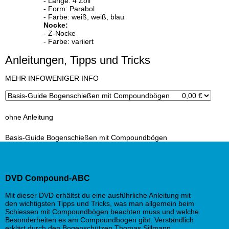
- Länge: 4 Zoll
- Form: Parabol
- Farbe: weiß, weiß, blau
Nocke:
- Z-Nocke
- Farbe: variiert
Anleitungen, Tipps und Tricks
x
MEHR INFO
WENIGER INFO
ohne Anleitung
Basis-Guide Bogenschießen mit Compoundbögen
DVD Compound-ABC
Mit dieser DVD erhältst du eine ausführliche Anleitung mit
den wichtigsten Tipps und Tricks, was man allgemein beim
Schiessen mit Compoundbögen beachten muss und welche
Besonderheiten es am Compoundbogen gibt. Verständlich
erklärt durch den Bogenschützen Thomas Sillmann.