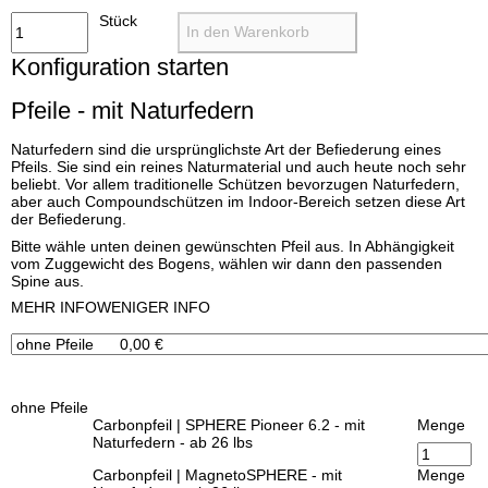
Stück
In den Warenkorb
Konfiguration starten
Pfeile - mit Naturfedern
Naturfedern sind die ursprünglichste Art der Befiederung eines
Pfeils. Sie sind ein reines Naturmaterial und auch heute noch sehr
beliebt. Vor allem traditionelle Schützen bevorzugen Naturfedern,
aber auch Compoundschützen im Indoor-Bereich setzen diese Art
der Befiederung.
Bitte wähle unten deinen gewünschten Pfeil aus. In Abhängigkeit
vom Zuggewicht des Bogens, wählen wir dann den passenden
Spine aus.
x
MEHR INFO
WENIGER INFO
ohne Pfeile
Carbonpfeil | SPHERE Pioneer 6.2 - mit
Menge
Naturfedern - ab 26 lbs
Carbonpfeil | MagnetoSPHERE - mit
Menge