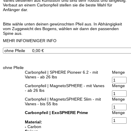
Vanes bestehen aus Kunststoff und sind sehr robust und langlebig.
Verbaut an einem Carbonpfeil stellen sie die beste Wahl für
Anfänger dar.
Bitte wähle unten deinen gewünschten Pfeil aus. In Abhängigkeit
vom Zuggewicht des Bogens, wählen wir dann den passenden
Spine aus.
x
MEHR INFO
WENIGER INFO
ohne Pfeile
Carbonpfeil | SPHERE Pioneer 6.2 - mit
Menge
Vanes - ab 26 lbs
Carbonpfeil | MagnetoSPHERE - mit Vanes
Menge
- ab 26 lbs
Carbonpfeil | MagnetoSPHERE Slim - mit
Menge
Vanes - bis 55 lbs
Carbonpfeil | ExoSPHERE Prime
Menge
Material:
-
Carbon