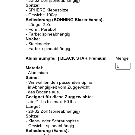
- 30-32 Zoll (spineabhängig)
Spitze:
-
SPHERE Klebespitze
- Gewicht: 100gr
Befiederung (BOHNING Blazer Vanes):
-
Länge: 2 Zoll
- Form: Parabol
- Farbe: spineabhängig
Nocke:
-
Stecknocke
- Farbe: spineabhängig
Aluminiumpfeil | BLACK STAR Premium
Menge
Material:
- Aluminium
Spine:
- Wir wählen den passenden Spine
in Abhängigkeit vom Zuggewicht
des Bogens aus.
Geeignet für diese Zuggewichte:
- ab 21 lbs bis max. 50 lbs
Länge:
- 28-32 Zoll (spineabhängig)
Spitze:
- Klebe- oder Schraubspitze
- Gewicht: spineabhängig
Befiederung (Vanes):