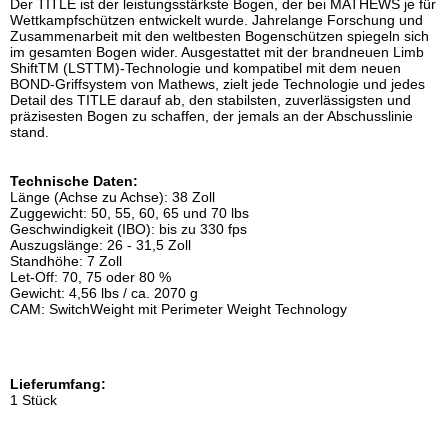
Der TITLE ist der leistungsstärkste Bogen, der bei MATHEWS je für
Wettkampfschützen entwickelt wurde. Jahrelange Forschung und
Zusammenarbeit mit den weltbesten Bogenschützen spiegeln sich
im gesamten Bogen wider. Ausgestattet mit der brandneuen Limb
ShiftTM (LSTTM)-Technologie und kompatibel mit dem neuen
BOND-Griffsystem von Mathews, zielt jede Technologie und jedes
Detail des TITLE darauf ab, den stabilsten, zuverlässigsten und
präzisesten Bogen zu schaffen, der jemals an der Abschusslinie
stand.
Technische Daten:
Länge (Achse zu Achse): 38 Zoll
Zuggewicht: 50, 55, 60, 65 und 70 lbs
Geschwindigkeit (IBO): bis zu 330 fps
Auszugslänge: 26 - 31,5 Zoll
Standhöhe: 7 Zoll
Let-Off: 70, 75 oder 80 %
Gewicht: 4,56 lbs / ca. 2070 g
CAM: SwitchWeight mit Perimeter Weight Technology
Lieferumfang:
1 Stück