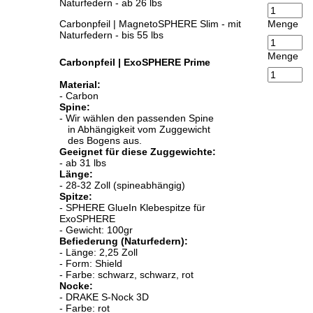
Naturfedern - ab 26 lbs
Carbonpfeil | MagnetoSPHERE Slim - mit
Menge
Naturfedern - bis 55 lbs
Menge
Carbonpfeil | ExoSPHERE Prime
Material:
- Carbon
Spine:
- Wir wählen den passenden Spine
in Abhängigkeit vom Zuggewicht
des Bogens aus.
Geeignet für diese Zuggewichte:
- ab 31 lbs
Länge:
- 28-32 Zoll (spineabhängig)
Spitze:
- SPHERE GlueIn Klebespitze für
ExoSPHERE
- Gewicht: 100gr
Befiederung (Naturfedern):
- Länge: 2,25 Zoll
- Form: Shield
- Farbe: schwarz, schwarz, rot
Nocke:
- DRAKE S-Nock 3D
- Farbe: rot