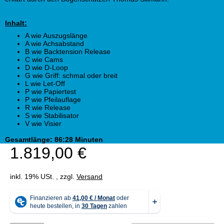
Inhalt:
A wie Auszugslänge
A wie Achsabstand
B wie Backtension Release
C wie Cams
D wie D-Loop
G wie Griff: schmal oder breit
L wie Let-Off
P wie Papiertest
P wie Pfeilauflage
R wie Release
S wie Stabilisator
V wie Visier
Gesamtlänge: 86:28 Minuten
1.819,00 €
inkl. 19% USt. , zzgl.
Versand