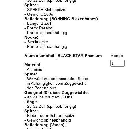
- 30-32 Zoll (spineabhängig)
Spitze:
-
SPHERE Klebespitze
- Gewicht: 100gr
Befiederung (BOHNING Blazer Vanes):
-
Länge: 2 Zoll
- Form: Parabol
- Farbe: spineabhängig
Nocke:
-
Stecknocke
- Farbe: spineabhängig
Aluminiumpfeil | BLACK STAR Premium
Menge
Material:
- Aluminium
Spine:
- Wir wählen den passenden Spine
in Abhängigkeit vom Zuggewicht
des Bogens aus.
Geeignet für diese Zuggewichte:
- ab 21 lbs bis max. 50 lbs
Länge:
- 28-32 Zoll (spineabhängig)
Spitze:
- Klebe- oder Schraubspitze
- Gewicht: spineabhängig
Befiederung (Vanes):