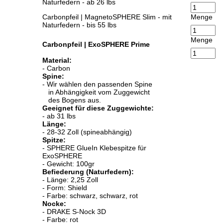
Naturfedern - ab 26 lbs
Carbonpfeil | MagnetoSPHERE Slim - mit
Menge
Naturfedern - bis 55 lbs
Menge
Carbonpfeil | ExoSPHERE Prime
Material:
- Carbon
Spine:
- Wir wählen den passenden Spine
in Abhängigkeit vom Zuggewicht
des Bogens aus.
Geeignet für diese Zuggewichte:
- ab 31 lbs
Länge:
- 28-32 Zoll (spineabhängig)
Spitze:
- SPHERE GlueIn Klebespitze für
ExoSPHERE
- Gewicht: 100gr
Befiederung (Naturfedern):
- Länge: 2,25 Zoll
- Form: Shield
- Farbe: schwarz, schwarz, rot
Nocke:
- DRAKE S-Nock 3D
- Farbe: rot