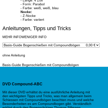
- Länge: 4 Zoll
- Form: Parabol
- Farbe: weiß, weiß, blau
Nocke:
- Z-Nocke
- Farbe: variiert
Anleitungen, Tipps und Tricks
x
MEHR INFO
WENIGER INFO
ohne Anleitung
Basis-Guide Bogenschießen mit Compoundbögen
DVD Compound-ABC
Mit dieser DVD erhältst du eine ausführliche Anleitung mit
den wichtigsten Tipps und Tricks, was man allgemein beim
Schiessen mit Compoundbögen beachten muss und welche
Besonderheiten es am Compoundbogen gibt. Verständlich
erklärt durch den Bogenschützen Thomas Sillmann.