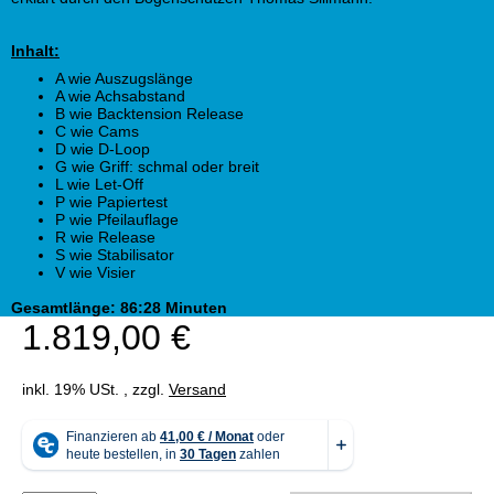
Inhalt:
A wie Auszugslänge
A wie Achsabstand
B wie Backtension Release
C wie Cams
D wie D-Loop
G wie Griff: schmal oder breit
L wie Let-Off
P wie Papiertest
P wie Pfeilauflage
R wie Release
S wie Stabilisator
V wie Visier
Gesamtlänge: 86:28 Minuten
1.819,00 €
inkl. 19% USt. , zzgl.
Versand