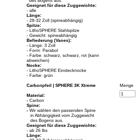
des Bogens aus.
Geeignet für diese Zuggewichte:
- alle
Länge:
- 28-32 Zoll (spineabhängig)
Spitze:
- LithoSPHERE Stahlspitze
- Gewicht: spineabhängig
Befiederung (Vanes):
- Länge: 3 Zoll
- Form: Parabol
- Farbe: schwarz, schwarz, rot (kann
abweichen)
Nocke:
- LithoSPHERE Einstecknocke
- Farbe: grün
Carbonpfeil | SPHERE 3K Xtreme
Menge
Material:
-
Carbon
Spine:
-
Wir wählen den passenden Spine
in Abhängigkeit vom Zuggewicht
des Bogens aus.
Geeignet für diese Zuggewichte:
- ab 26 lbs
Länge: