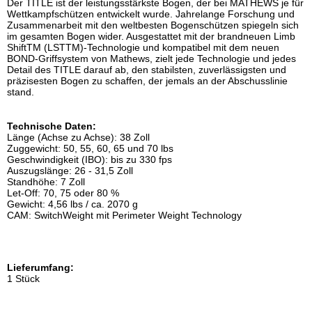
Der TITLE ist der leistungsstärkste Bogen, der bei MATHEWS je für
Wettkampfschützen entwickelt wurde. Jahrelange Forschung und
Zusammenarbeit mit den weltbesten Bogenschützen spiegeln sich
im gesamten Bogen wider. Ausgestattet mit der brandneuen Limb
ShiftTM (LSTTM)-Technologie und kompatibel mit dem neuen
BOND-Griffsystem von Mathews, zielt jede Technologie und jedes
Detail des TITLE darauf ab, den stabilsten, zuverlässigsten und
präzisesten Bogen zu schaffen, der jemals an der Abschusslinie
stand.
Technische Daten:
Länge (Achse zu Achse): 38 Zoll
Zuggewicht: 50, 55, 60, 65 und 70 lbs
Geschwindigkeit (IBO): bis zu 330 fps
Auszugslänge: 26 - 31,5 Zoll
Standhöhe: 7 Zoll
Let-Off: 70, 75 oder 80 %
Gewicht: 4,56 lbs / ca. 2070 g
CAM: SwitchWeight mit Perimeter Weight Technology
Lieferumfang:
1 Stück