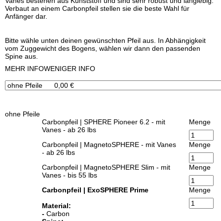
Vanes bestehen aus Kunststoff und sind sehr robust und langlebig.
Verbaut an einem Carbonpfeil stellen sie die beste Wahl für
Anfänger dar.
Bitte wähle unten deinen gewünschten Pfeil aus. In Abhängigkeit
vom Zuggewicht des Bogens, wählen wir dann den passenden
Spine aus.
x
MEHR INFO
WENIGER INFO
ohne Pfeile
Carbonpfeil | SPHERE Pioneer 6.2 - mit
Menge
Vanes - ab 26 lbs
Carbonpfeil | MagnetoSPHERE - mit Vanes
Menge
- ab 26 lbs
Carbonpfeil | MagnetoSPHERE Slim - mit
Menge
Vanes - bis 55 lbs
Carbonpfeil | ExoSPHERE Prime
Menge
Material:
-
Carbon