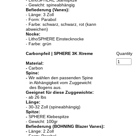
- Gewicht: spineabhängig
Befiederung (Vanes):
- Länge: 3 Zoll
- Form: Parabol
- Farbe: schwarz, schwarz, rot (kann
abweichen)
Nocke:
- LithoSPHERE Einstecknocke
- Farbe: grün
Carbonpfeil | SPHERE 3K Xtreme
Quantity
Material:
-
Carbon
Spine:
-
Wir wählen den passenden Spine
in Abhängigkeit vom Zuggewicht
des Bogens aus.
Geeignet für diese Zuggewichte:
- ab 26 lbs
Länge:
- 30-32 Zoll (spineabhängig)
Spitze:
-
SPHERE Klebespitze
- Gewicht: 100gr
Befiederung (BOHNING Blazer Vanes):
-
Länge: 2 Zoll
- Form: Parabol