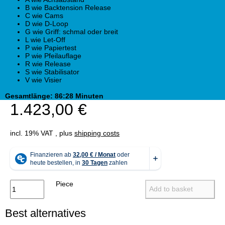
B wie Backtension Release
C wie Cams
D wie D-Loop
G wie Griff: schmal oder breit
L wie Let-Off
P wie Papiertest
P wie Pfeilauflage
R wie Release
S wie Stabilisator
V wie Visier
Gesamtlänge: 86:28 Minuten
1.423,00 €
incl. 19% VAT , plus
shipping costs
Piece
Add to basket
Best alternatives