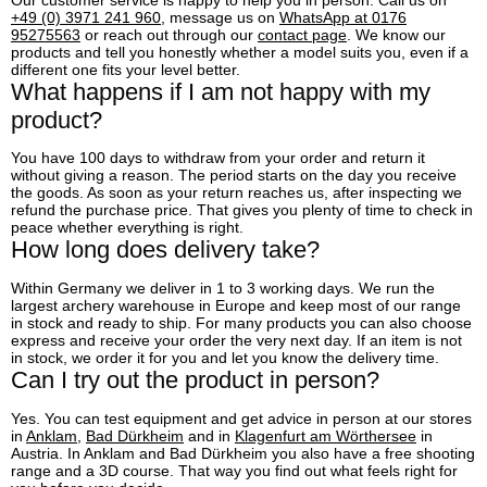
+49 (0) 3971 241 960
, message us on
WhatsApp at 0176
95275563
or reach out through our
contact page
. We know our
products and tell you honestly whether a model suits you, even if a
different one fits your level better.
What happens if I am not happy with my
product?
You have 100 days to withdraw from your order and return it
without giving a reason. The period starts on the day you receive
the goods. As soon as your return reaches us, after inspecting we
refund the purchase price. That gives you plenty of time to check in
peace whether everything is right.
How long does delivery take?
Within Germany we deliver in 1 to 3 working days. We run the
largest archery warehouse in Europe and keep most of our range
in stock and ready to ship. For many products you can also choose
express and receive your order the very next day. If an item is not
in stock, we order it for you and let you know the delivery time.
Can I try out the product in person?
Yes. You can test equipment and get advice in person at our stores
in
Anklam
,
Bad Dürkheim
and in
Klagenfurt am Wörthersee
in
Austria. In Anklam and Bad Dürkheim you also have a free shooting
range and a 3D course. That way you find out what feels right for