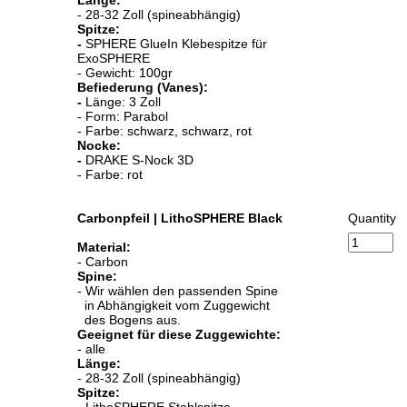
- 28-32 Zoll (spineabhängig)
Spitze:
-
SPHERE GlueIn Klebespitze für
ExoSPHERE
- Gewicht: 100gr
Befiederung (Vanes):
-
Länge: 3 Zoll
- Form: Parabol
- Farbe: schwarz, schwarz, rot
Nocke:
-
DRAKE S-Nock 3D
- Farbe: rot
Carbonpfeil | LithoSPHERE Black
Quantity
Material:
- Carbon
Spine:
- Wir wählen den passenden Spine
in Abhängigkeit vom Zuggewicht
des Bogens aus.
Geeignet für diese Zuggewichte:
- alle
Länge:
- 28-32 Zoll (spineabhängig)
Spitze:
- LithoSPHERE Stahlspitze