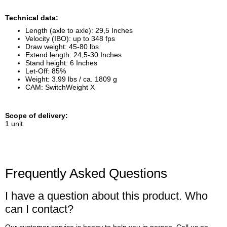
Technical data:
Length (axle to axle): 29,5 Inches
Velocity (IBO): up to 348 fps
Draw weight: 45-80 lbs
Extend length: 24,5-30 Inches
Stand height: 6 Inches
Let-Off: 85%
Weight: 3.99 lbs / ca. 1809 g
CAM: SwitchWeight X
Scope of delivery:
1 unit
Frequently Asked Questions
I have a question about this product. Who
can I contact?
Our customer service is happy to help you in person. Call us on