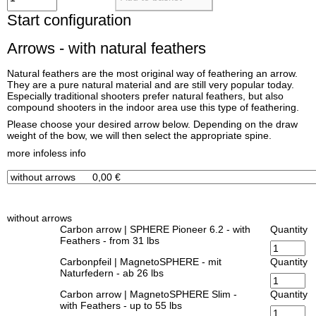
Start configuration
Arrows - with natural feathers
Natural feathers are the most original way of feathering an arrow.
They are a pure natural material and are still very popular today.
Especially traditional shooters prefer natural feathers, but also
compound shooters in the indoor area use this type of feathering.
Please choose your desired arrow below. Depending on the draw
weight of the bow, we will then select the appropriate spine.
x
more info
less info
without arrows
Carbon arrow | SPHERE Pioneer 6.2 - with
Quantity
Feathers - from 31 lbs
Carbonpfeil | MagnetoSPHERE - mit
Quantity
Naturfedern - ab 26 lbs
Carbon arrow | MagnetoSPHERE Slim -
Quantity
with Feathers - up to 55 lbs