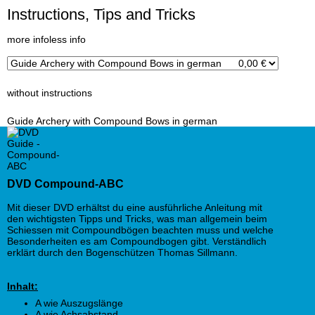
Instructions, Tips and Tricks
x
more info
less info
without instructions
Guide Archery with Compound Bows in german
DVD Compound-ABC
Mit dieser DVD erhältst du eine ausführliche Anleitung mit
den wichtigsten Tipps und Tricks, was man allgemein beim
Schiessen mit Compoundbögen beachten muss und welche
Besonderheiten es am Compoundbogen gibt. Verständlich
erklärt durch den Bogenschützen Thomas Sillmann.
Inhalt:
A wie Auszugslänge
A wie Achsabstand