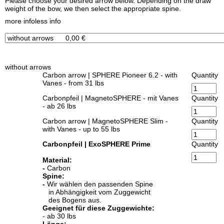
Please choose your desired arrow below. Depending on the draw
weight of the bow, we then select the appropriate spine.
x
more info
less info
without arrows
Carbon arrow | SPHERE Pioneer 6.2 - with
Quantity
Vanes - from 31 lbs
Carbonpfeil | MagnetoSPHERE - mit Vanes
Quantity
- ab 26 lbs
Carbon arrow | MagnetoSPHERE Slim -
Quantity
with Vanes - up to 55 lbs
Carbonpfeil | ExoSPHERE Prime
Quantity
Material:
-
Carbon
Spine:
-
Wir wählen den passenden Spine
in Abhängigkeit vom Zuggewicht
des Bogens aus.
Geeignet für diese Zuggewichte:
- ab 30 lbs
Länge: