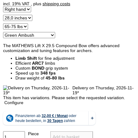
incl. 19% VAT , plus
shipping costs
The MATHEWS Lift X 29.5 Compound Bow offers advanced
customization and tuning features for archers.
Limb Shift
for fine adjustment
Efficient
ARC7
limbs
Custom
BOND
grip system
Speed up to
348 fps
Draw weight of
45-80 lbs
Delivery on Thursday, 2026-11-
19*
x
This item has variations. Please select the requested variation.
Configure
Piece
Add to basket