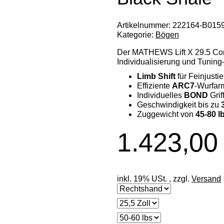
Artikelnummer:
222164-B015
Kategorie:
Bögen
Der MATHEWS Lift X 29.5 Comp
Individualisierung und Tunin
Limb Shift
für Feinjusti
Effiziente
ARC7
-Wurfar
Individuelles
BOND
Grif
Geschwindigkeit bis zu
Zuggewicht von
45-80 l
1.423,00
inkl. 19% USt. , zzgl.
Versand