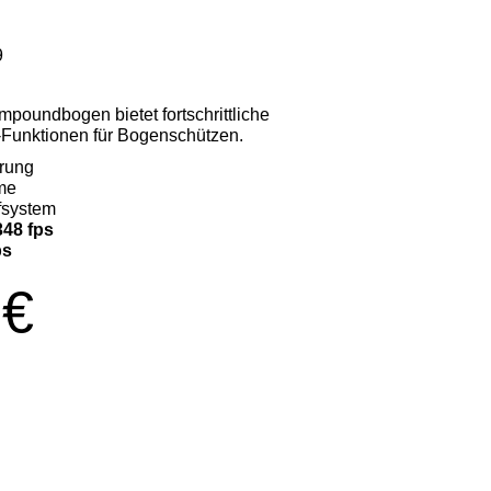
9
oundbogen bietet fortschrittliche
g-Funktionen für Bogenschützen.
erung
me
fsystem
348 fps
bs
 €