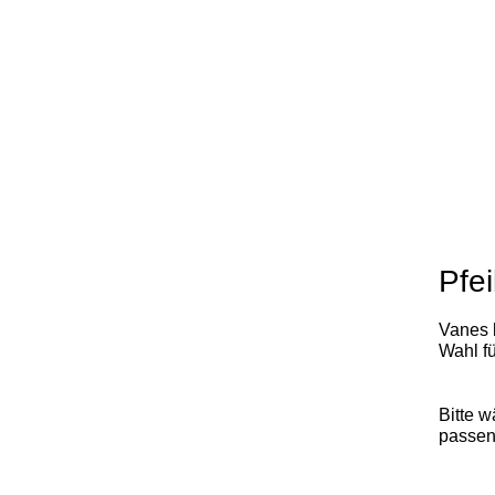
Pfei
Vanes b
Wahl fü
Bitte 
passen
x