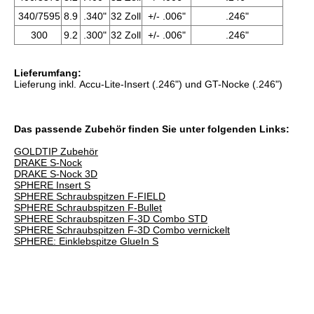
340/7595
8.9
.340"
32 Zoll
+/- .006"
.246"
300
9.2
.300"
32 Zoll
+/- .006"
.246"
Lieferumfang:
Lieferung inkl. Accu-Lite-Insert (.246") und GT-Nocke (.246")
Das passende Zubehör finden Sie unter folgenden Links:
GOLDTIP Zubehör
DRAKE S-Nock
DRAKE S-Nock 3D
SPHERE Insert S
SPHERE Schraubspitzen F-FIELD
SPHERE Schraubspitzen F-Bullet
SPHERE Schraubspitzen F-3D Combo STD
SPHERE Schraubspitzen F-3D Combo vernickelt
SPHERE: Einklebspitze GlueIn S