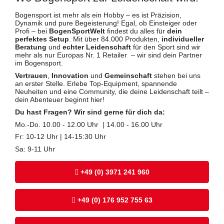
Bogensport ist mehr als ein Hobby – es ist Präzision,
Dynamik und pure Begeisterung! Egal, ob Einsteiger oder
Profi – bei
BogenSportWelt
findest du alles für
dein
perfektes Setup
. Mit über 84.000 Produkten,
individueller
Beratung
und
echter Leidenschaft
für den Sport sind wir
mehr als nur Europas Nr. 1 Retailer – wir sind dein Partner
im Bogensport.
Vertrauen
,
Innovation
und
Gemeinschaft
stehen bei uns
an erster Stelle. Erlebe Top-Equipment, spannende
Neuheiten und eine Community, die deine Leidenschaft teilt –
dein Abenteuer beginnt hier!
Du hast Fragen? Wir sind gerne für dich da:
Mo.-Do. 10.00 - 12.00 Uhr | 14.00 - 16.00 Uhr
Fr: 10-12 Uhr | 14-15:30 Uhr
Sa: 9-11 Uhr
+49 (0) 3971 241 960
+49 (0) 176 952 755 63