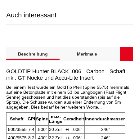
Auch interessant
weitere Registerkarten anzeigen
Beschreibung
Merkmale
Spinewe
GOLDTIP Hunter BLACK .006 - Carbon - Schaft
inkl. GT Nocke und Accu-Lite Insert
Bei einem Test wurde ein GoldTip Pfeil (Spine 5575) mehrmals
auf eine Betonplatte mit einem 53 lbs Langbogen (Fast Flight
Sehne) geschossen und hat dies überstanden (bis auf die
Spitze). Die Schüsse wurden aus einer Entfernung von 5m
abgegeben. Dies bedarf keiner weiteren Worte...
max.
Schaft
GPI
Spine
Geradheit
Innendurchmesser
Länge
500/3555
7.4
.500"
30 Zoll
+/- .006"
.246"
400/5575
8.2
.400"
32 Zoll
+/- .006"
.246"