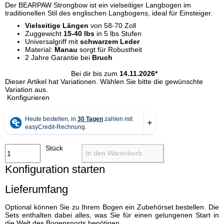
Der BEARPAW Strongbow ist ein vielseitiger Langbogen im
traditionellen Stil des englischen Langbogens, ideal für Einsteiger.
Vielseitige Längen
von 58-70 Zoll
Zuggewicht
15-40 lbs
in 5 lbs Stufen
Universalgriff mit
schwarzem Leder
Material:
Manau
sorgt für Robustheit
2 Jahre Garantie bei
Bruch
Bei dir bis zum
14.11.2026*
x
Dieser Artikel hat Variationen. Wählen Sie bitte die gewünschte
Variation aus.
Konfigurieren
Stück
In den Warenkorb
Konfiguration starten
Lieferumfang
Optional können Sie zu Ihrem Bogen ein Zubehörset bestellen. Die
Sets enthalten dabei alles, was Sie für einen gelungenen Start in
die Welt des Bogensports benötigen.