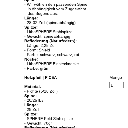
Spine:
- Wir wählen den passenden Spine
in Abhängigkeit vom Zuggewicht
des Bogens aus.
Länge:
- 28-32 Zoll (spineabhängig)
Spitze:
- LithoSPHERE Stahlspitze
- Gewicht: spineabhängig
Befiederung (Naturfedern):
- Länge: 2,25 Zoll
- Form: Shield
- Farbe: schwarz, schwarz, rot
Nocke:
- LithoSPHERE Einstecknocke
- Farbe: grün
Holzpfeil | PICEA
Menge
Material:
- Fichte (5/16 Zoll)
Spine:
- 20/25 lbs
Länge:
- 28 Zoll
Spitze:
- SPHERE Feld Stahlspitze
- Gewicht: 70gr