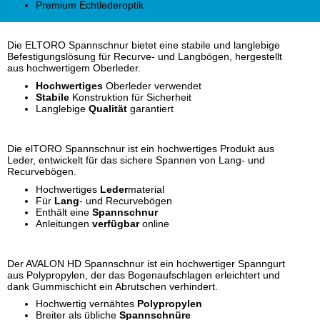
Premium Echtlederoptik
Die ELTORO Spannschnur bietet eine stabile und langlebige
Befestigungslösung für Recurve- und Langbögen, hergestellt
aus hochwertigem Oberleder.
Hochwertiges
Oberleder verwendet
Stabile
Konstruktion für Sicherheit
Langlebige
Qualität
garantiert
Die elTORO Spannschnur ist ein hochwertiges Produkt aus
Leder, entwickelt für das sichere Spannen von Lang- und
Recurvebögen.
Hochwertiges
Leder
material
Für
Lang
- und Recurvebögen
Enthält eine
Spannschnur
Anleitungen
verfügbar
online
Der AVALON HD Spannschnur ist ein hochwertiger Spanngurt
aus Polypropylen, der das Bogenaufschlagen erleichtert und
dank Gummischicht ein Abrutschen verhindert.
Hochwertig vernähtes
Polypropylen
Breiter als übliche
Spannschnüre