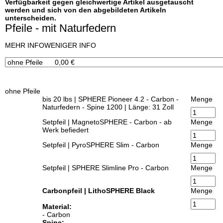
Verfügbarkeit gegen gleichwertige Artikel ausgetauscht
werden und sich von den abgebildeten Artikeln
unterscheiden.
Pfeile - mit Naturfedern
x
MEHR INFO
WENIGER INFO
ohne Pfeile
bis 20 lbs | SPHERE Pioneer 4.2 - Carbon -
Menge
Naturfedern - Spine 1200 | Länge: 31 Zoll
Setpfeil | MagnetoSPHERE - Carbon - ab
Menge
Werk befiedert
Setpfeil | PyroSPHERE Slim - Carbon
Menge
Setpfeil | SPHERE Slimline Pro - Carbon
Menge
Carbonpfeil | LithoSPHERE Black
Menge
Material:
- Carbon