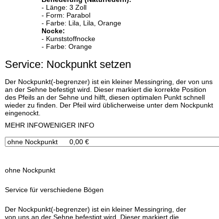
Befiederung (Naturfedern):
- Länge: 3 Zoll
- Form: Parabol
- Farbe: Lila, Lila, Orange
Nocke:
- Kunststoffnocke
- Farbe: Orange
Service: Nockpunkt setzen
Der Nockpunkt(-begrenzer) ist ein kleiner Messingring, der von uns
an der Sehne befestigt wird. Dieser markiert die korrekte Position
des Pfeils an der Sehne und hilft, diesen optimalen Punkt schnell
wieder zu finden. Der Pfeil wird üblicherweise unter dem Nockpunkt
eingenockt.
x
MEHR INFO
WENIGER INFO
ohne Nockpunkt
Service für verschiedene Bögen
Der Nockpunkt(-begrenzer) ist ein kleiner Messingring, der
von uns an der Sehne befestigt wird. Dieser markiert die